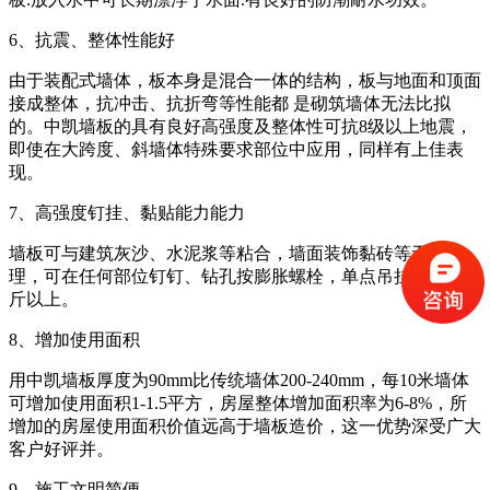
6、抗震、整体性能好
由于装配式墙体，板本身是混合一体的结构，板与地面和顶面
接成整体，抗冲击、抗折弯等性能都 是砌筑墙体无法比拟
的。中凯墙板的具有良好高强度及整体性可抗8级以上地震，
即使在大跨度、斜墙体特殊要求部位中应用，同样有上佳表
现。
7、高强度钉挂、黏贴能力能力
墙板可与建筑灰沙、水泥浆等粘合，墙面装饰黏砖等无需处
理，可在任何部位钉钉、钻孔按膨胀螺栓，单点吊挂力在70公
斤以上。
8、增加使用面积
用中凯墙板厚度为90mm比传统墙体200-240mm，每10米墙体
可增加使用面积1-1.5平方，房屋整体增加面积率为6-8%，所
增加的房屋使用面积价值远高于墙板造价，这一优势深受广大
客户好评并。
9、施工文明简便