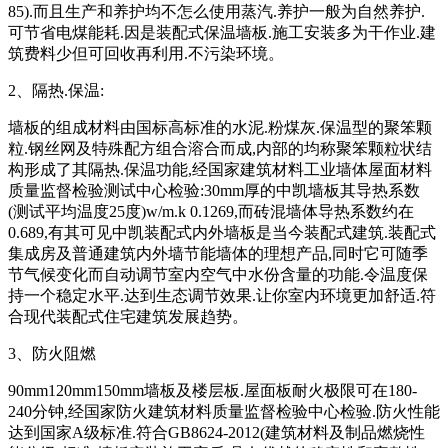
85).而且生产和养护均不怎么使用蒸汽.养护一般为自然养护.
可节省电煤能耗.因是装配式保温墙板.施工安装多为干作业.建
筑费料少但可回收再利用.不污染环境。
2、隔热.保温:
墙板的组成材料由国标高标准的水泥.粉煤灰.保温型的聚笨颗
粒.钢丝网及特殊配方组合溶合而成,内部的均称聚笨颗粒状结
构形成了其隔热.保温功能,经国家建筑材料工业墙体屋面材料
质量监督检验测试中心检验:30mm厚的中凯墙板其导热系数
(测试平均温度25度)w/m.k 0.1269,而砖混墙体导热系数约在
0.689,有其可见中凯装配式内外墙板是当今装配式建筑.装配式
集成房及普通建筑内外墙节能墙体的理想产品,同时它可随季
节气候变化而自动调节室内空气中水份含量的功能.令温度保
持一个稳定水平.达到生态调节效果.让你室内环境更加舒适.符
合现代装配式住宅建筑发展趋势。
3、防火阻燃
90mm120mm150mm墙板及楼层板.屋面板耐火极限可在180-
240分钟,经国家防火建筑材料质量监督检验中心检验.防火性能
达到国家A级标准.符合GB8624-2012(建筑材料及制品燃烧性