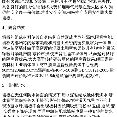
能分级)标准,墙板安装施工完后.具有优越的稳定性和完整性.
具备良好的耐火性能.能将火势和烟毒气局限在受火区域内.为
你的安全多一份保障,营造安全空间.积极推广应用安全防火型
墙板。
4、隔音功效
墙板的组成材料使其自身结构自然形成优良的隔声.隔音性能,
墙板内部均称的聚苯颗粒和混凝土至密的密实度溶为一体.当
声波传至墙体由于高密度的混凝土和密实柔软具有弹性的聚笨
颗粒能消耗声能.减轻声强.使声音阻隔在墙体外.从而起到良好
的隔声音效果.大大高于传统砌砖墙体的隔声音效果.经国家建
筑材料工业墙体屋面材料质量监督检验测试中心检测
90mm120mm150mm隔声dB在40-45-50达到GB/T50121-2005(建
筑隔声评价标准)和GBJ75-84(建筑隔声测量规范)标准。
5、防潮防水
墙板在无任何防水饰面的情况下.用水泥粘结成池体装满水.墙
体背面能保持长久干燥不现任何潮迹.在潮湿天气里也不会出
现冷凝水珠,墙板不会出现板材因长期吸潮而松华.返卤.返碱.变
形.强度下降等现象,而且中凯装配式墙板也是一种专业的防水
板.放入水中可长期漂浮于水面.有良好的防潮耐水功效。